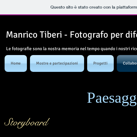
Questo sito è stato creato con la piattafor
Manrico Tiberi - Fotografo per dif
Le fotografie sono la nostra memoria nel tempo quando i nostri ric
Home
Mostre e partecipazioni
Progetti
Collabo
Paesag
Storyboard